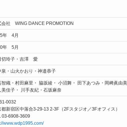
会社 WING DANCE PROMOTION
95年 4月
10年 5月
田切玲子・吉澤 愛
中泉・山火かおり・神邉恭子
髙智織・村田麻里・ 脇坂綾・ 小沼舞・ 田下あつみ・岡﨑眞由
久美佳子・ 川手友紀・石坂麻奈
61-0032
都新宿区中落合3-29-13 2-3F（2Fスタジオ／3Fオフィス）
 03-6908-3609
p://www.wdp1995.com/