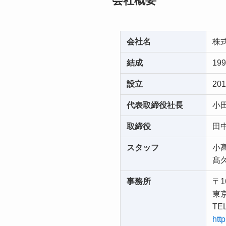
会社概要
会社名
株式
結成
19
設立
20
代表取締役社長
小
取締役
田
スタッフ
小
髙
事務所
〒1
東京
TEL
htt