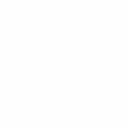
SILVER WINGS
SILVER WINGS Aile
TRINITY
CHEER PERFORMANCE SCHOOL