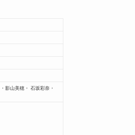
美・影山美穂・ 石坂彩奈・